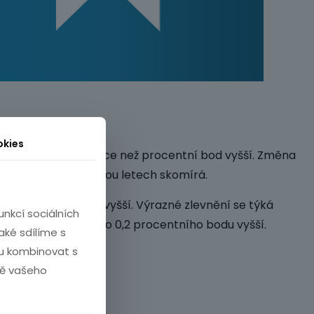
kies
měr je přitom o více než procentní bod vyšší. Změna
posledních zhruba dvou letech skomírá.
4 procentního bodu vyšší. Výrazné zlevnění se týká
nkcí sociálních
esjednají, bude sazba o 0,2 procentního bodu vyšší.
aké sdílíme s
hou kombinovat s
adě vašeho