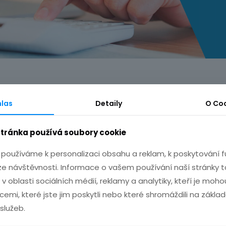
měrem trhu.
las
Detaily
O
Coo
y s úrokovou sazbou výrazně pod pět procent. Tržní prů
 se tím snaží nastartovat svůj hypoteční byznys, který v 
tránka používá soubory cookie
ank nabízet za 4,49 procenta
, doteď byly sazby o 0,
používáme k personalizaci obsahu a reklam, k poskytování fu
ní schopnosti splácet. V případě, že si klienti toto krytí n
ze návštěvnosti. Informace o vašem používání naší stránky t
 v oblasti sociálních médií, reklamy a analytiky, kteří je mo
cemi, které jste jim poskytli nebo které shromáždili na zákl
 služeb.