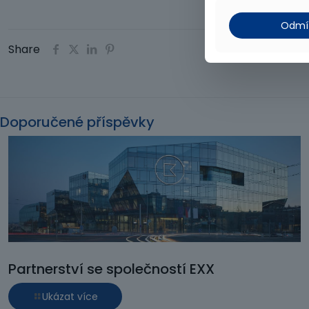
Odmí
Share
Doporučené příspěvky
Partnerství se společností EXX
Ukázat více