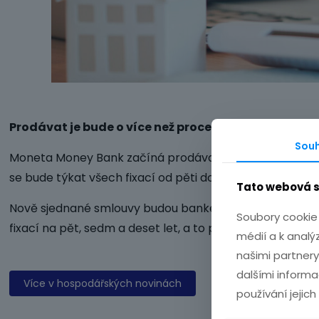
Prodávat je bude o více než procentní bod pod prů
Souh
Moneta Money Bank začíná prodávat své hypoteční úvěr
se bude týkat všech fixací od pěti do deseti let. Banka
Tato webová s
Nově sjednané smlouvy budou bankéři
Monety Money B
Soubory cookie 
fixací na pět, sedm a deset let, a to při sjednání pojiště
médií a k analý
našimi partnery
dalšími informa
Více v hospodářských novinách
používání jejich