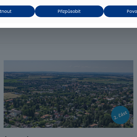
tnout
Přizpůsobit
Povo