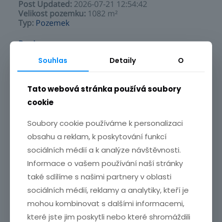
Post Updated
:
2026-07-21 12:54:42
Velikost pozemku
:
1082 m²
Typ
:
Pozemek
Popis
Souhlas
Detaily
O
Prodáváme krásný stavební pozemek o výměře 1 082 m2 v
zástavbě rodinných domů v obci Dašice, ulice Pod Lipami.
Tato webová stránka používá soubory
Pozemek určen pro výstavbu rodinného domu či jako
cookie
investiční příležitost.
Soubory cookie používáme k personalizaci
Veřejná kanalizace, elektřina a vodovod již přiveden na
obsahu a reklam, k poskytování funkcí
pozemek.
sociálních médií a k analýze návštěvnosti.
Již realizována nová asfaltová komunikace, chodníky, osvětlení.
Informace o vašem používání naší stránky
také sdílíme s našimi partnery v oblasti
Pozemek rovinatý, dle platného územního plánu pro výstavbu
sociálních médií, reklamy a analytiky, kteří je
rodinného domu, koeficient zastavitelnosti max 40 %. Jedná se
mohou kombinovat s dalšími informacemi,
o jedinečnou příležitost, která se vzhledem k lokalitě a také
které jste jim poskytli nebo které shromáždili
variabilitě pozemku nebude opakovat.