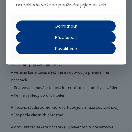
na základě vašeho používání jejich služeb.
8 pozemků již prodaných, zbývá posledních 5 pozemků !
Kromě tohoto pozemku nabízíme stavební pozemky o výměře
Odmítnout
733 až 1 082 m2 v obci Dašice.
Přizpůsobit
– Stavební pozemky určeny pro bydlení, stavba rodinného
Povolit vše
domu
– Koeficient zastavitelnosti max 40 %, rodinný dům 1
nadzemní podlaží a podkroví
– Veřejná kanalizace, elektřina a vodovod již přiveden na
pozemek
– Realizována nová asfaltová komunikace, chodníky, osvětlení
– Pěkné výhledy do okolí, zeleň
Přiložená studie domu vzorová, kupující si může postavit svůj
dům podle vlastních představ.
V obci Dašice veškerá občanská vybavenost. V docházkové