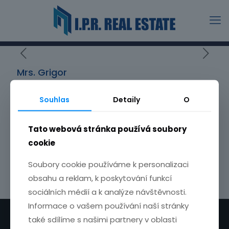
Mrs. Grigor
Souhlas
Detaily
O
The quality service, individual approach and high work
commitment contributed to the quick sale of our
Tato webová stránka používá soubory
property. I was very satisfied with the services of I.P. R.
cookie
Real Estate. I recommend.
Soubory cookie používáme k personalizaci
Share
obsahu a reklam, k poskytování funkcí
sociálních médií a k analýze návštěvnosti.
Informace o vašem používání naší stránky
také sdílíme s našimi partnery v oblasti
© 2026 | I.P.R. Real Estate. Created by
HajníkDesign
.