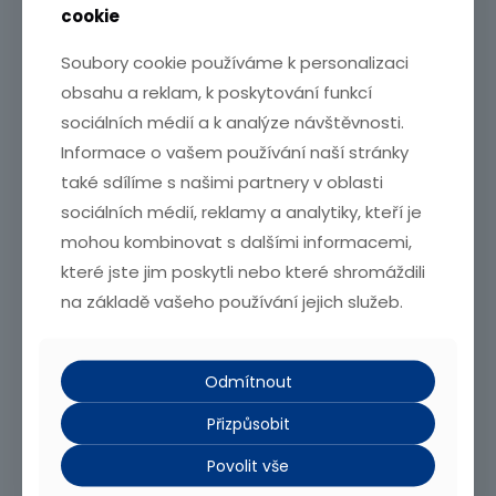
cookie
Soubory cookie používáme k personalizaci
obsahu a reklam, k poskytování funkcí
sociálních médií a k analýze návštěvnosti.
Informace o vašem používání naší stránky
také sdílíme s našimi partnery v oblasti
sociálních médií, reklamy a analytiky, kteří je
mohou kombinovat s dalšími informacemi,
které jste jim poskytli nebo které shromáždili
Date added
:
16.03.26
na základě vašeho používání jejich služeb.
Post Updated
:
2026-04-10 07:22:39
Area
:
2552 m²
Type
:
Pozemek
Odmítnout
Description
Přizpůsobit
Nabízíme k prodeji STAVEBNÍ pozemek se vzrostlými stromy o
Povolit vše
výměře 2 552 m2 v obci Borek u Staré Boleslavi. Rovinatý