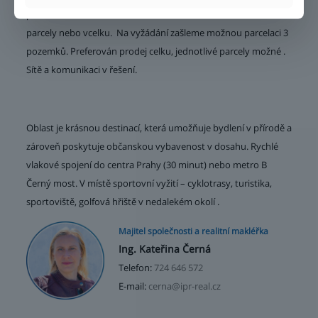
pozemek obdélníkového tvaru. Pozemek možno rozdělit na 3
parcely nebo vcelku. Na vyžádání zašleme možnou parcelaci 3
pozemků. Preferován prodej celku, jednotlivé parcely možné .
Sítě a komunikaci v řešení.
Oblast je krásnou destinací, která umožňuje bydlení v přírodě a
zároveň poskytuje občanskou vybavenost v dosahu. Rychlé
vlakové spojení do centra Prahy (30 minut) nebo metro B
Černý most. V místě sportovní vyžití – cyklotrasy, turistika,
sportoviště, golfová hřiště v nedalekém okolí .
Majitel společnosti a realitní makléřka
Ing. Kateřina Černá
Telefon:
724 646 572
E-mail:
cerna@ipr-real.cz